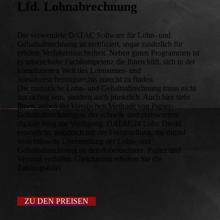
Lfd. Lohnabrechnung
Die verwendete DATAC Software für Lohn- und
Gehaltsabrechnung ist zertifiziert, sogar zusätzlich für
erhöhte Verfahrenssicherheit. Neben guten Programmen ist
es unsere hohe Fachkompetenz die Ihnen hilft, sich in der
komplizierten Welt des Lohnsteuer- und
Sozialversicherungsrechts zurecht zu finden.
Die monatliche Lohn- und Gehaltsabrechnung muss nicht
nur richtig sein, sondern auch pünktlich. Auch hier steht
Ihnen, neben der klassischen Methode von Papier-
Gehaltsabrechnungen, der schnelle und preiswertere
digitale Weg zur Verfügung. DATAC24 Lohn Direkt
ermöglicht, zeitgleich mit der Fertigstellung, die digital
verschlüsselte Übersendung der Lohn- und
Gehaltsabrechnung an den Arbeitnehmer. Papier und
Versand entfallen. Gleichzeitig erhalten Sie die
Zahlungsdatei
ZU DEN PREISEN