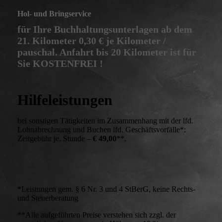
Hol- und Bringservice
für Ihre Buchhaltungsunterlagen ab dem
21. Kilometer 0,30 € je Kilometer /
pauschal. Anfahrt
bis 20 Kilometer
ist für
Sie
KOSTENFREI !
Hilfeleistungen
bei sonstigen Tätigkeiten im Zusammenhang mit der lfd.
Lohnabrechnung und Buchen lfd. Geschäftsvorfälle*:
Zeitgebühr je. Stunde –
€ 49,00
**.
*Leistungen gem. § 6 Nr. 3 und 4 StBerG, keine Rechts-
und Steuerberatung
**Alle aufgeführten Preise verstehen sich zzgl. der