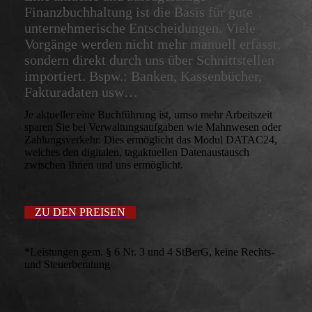
Finanzbuchhaltung ist die Basis für gute
unternehmerische Entscheidungen. Viele
Vorgänge werden nicht mehr manuell erfasst,
sondern direkt durch uns über Schnittstellen
importiert. Bspw.: Banken, Kassenbücher,
Fakturadaten usw…
Je aktueller eine Buchführung ist, umso mehr Arbeitszeit
sparen Sie bei Verwaltungsaufgaben wie Mahnwesen oder
Zahlungsverkehr. Dies ermöglicht das Modul DATAC24,
welches den digitalen, tagaktuellen Datenaustausch
zwischen Ihnen und uns ermöglicht.
ZU DEN PREISEN
*Leistungen gem. § 6 Nr. 3 und 4 StBerG, keine Rechts-
und Steuerberatung