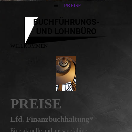
PREISE
BUCHFÜHRUNGS-
UND LOHNBÜRO
WILLKOMMEN
PREISE
Lfd. Finanzbuchhaltung*
Eine aktuelle und aussagefähige