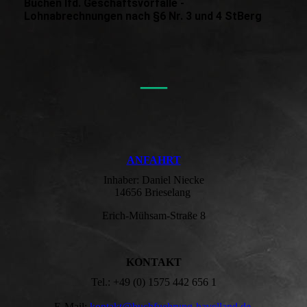
Buchen lfd. Geschäftsvorfälle -
Lohnabrechnungen nach §6 Nr. 3 und 4 StBerg
—
ANFAHRT
Inhaber: Daniel Niecke
14656 Brieselang
Erich-Mühsam-Straße 8
KONTAKT
Tel.: +49 (0) 1575 442 656 1
E-Mail:
kontakt@buchfuehrung-havelland.de