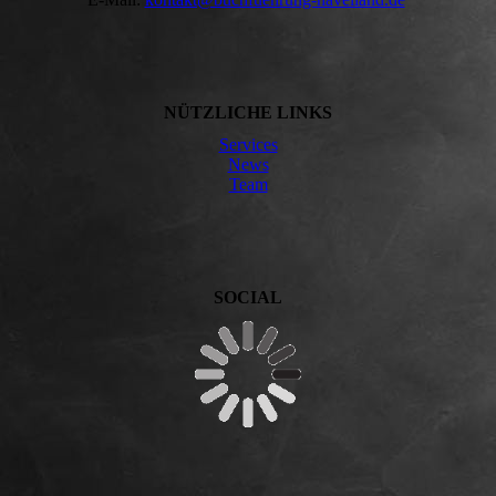
NÜTZLICHE LINKS
Services
News
Team
SOCIAL