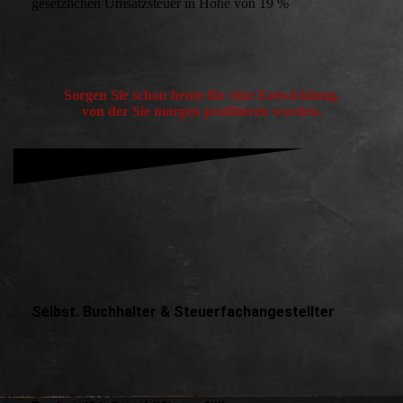
gesetzlichen Umsatzsteuer in Höhe von 19 %
Sorgen Sie schon heute für eine Entwicklung,
von der Sie morgen profitieren werden.
Selbst. Buchhalter & Steuerfachangestellter